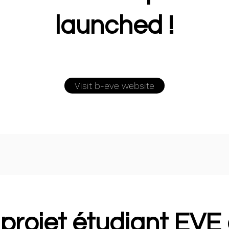
launched !
Visit b-eve website
 projet étudiant EVE 