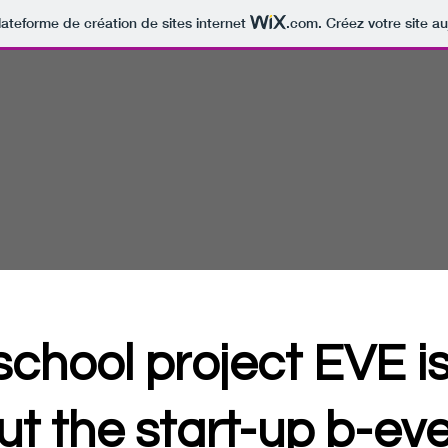
lateforme de création de sites internet
.com
. Créez votre site au
school project EVE i
ut the start-up b-ev