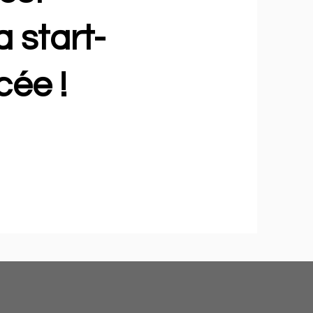
 start-
cée !