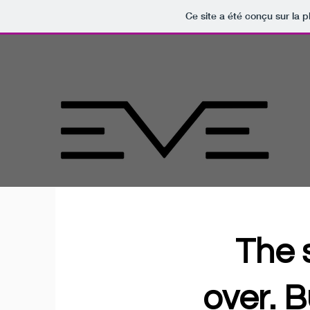
Ce site a été conçu sur la p
The 
over. B