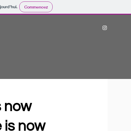
jourd'hui.
Commencez
s now
e is now